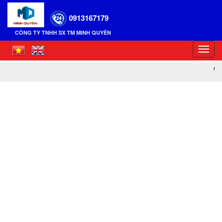
0913167179
CÔNG TY TNHH SX TM MINH QUYÊN
Toggl
navig
CẢ