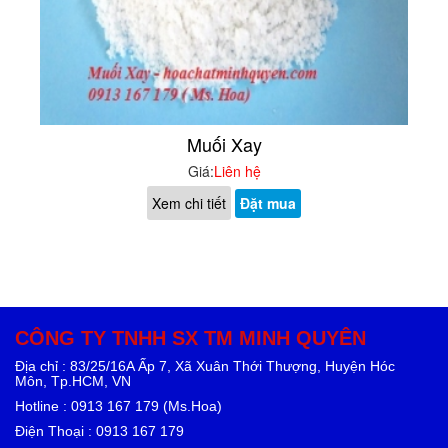
Muối Xay
Giá:
Liên hệ
Xem chi tiết
Đặt mua
CÔNG TY TNHH SX TM MINH QUYÊN
Địa chỉ : 83/25/16A Ấp 7, Xã Xuân Thới Thượng, Huyện Hóc
Môn, Tp.HCM, VN
Hotline : 0913 167 179 (Ms.Hoa)
Điện Thoại : 0913 167 179