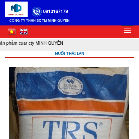
0913167179
CÔNG TY TNHH SX TM MINH QUYÊN
Toggl
navig
hẩm cuar cty MINH QUYÊN
MUỐI THÁI LAN