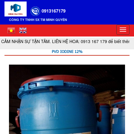
0913167179
CÔNG TY TNHH SX TM MINH QUYÊN
Toggl
navig
 SỰ TẬN TÂM. LIÊN HỆ HOA: 0913 167 179 để biết thêm thông tin 
PVD IODINE 12%