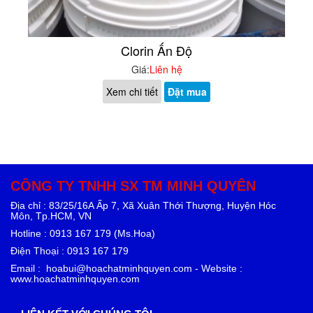
Clorin Ấn Độ
Giá:
Liên hệ
Xem chi tiết
Đặt mua
CÔNG TY TNHH SX TM MINH QUYÊN
Địa chỉ : 83/25/16A Ấp 7, Xã Xuân Thới Thượng, Huyện Hóc
Môn, Tp.HCM, VN
Hotline : 0913 167 179 (Ms.Hoa)
Điện Thoại : 0913 167 179
Email : hoabui@hoachatminhquyen.com - Website :
www.hoachatminhquyen.com