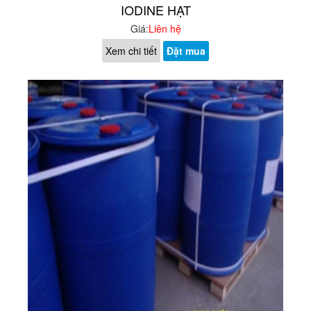
IODINE HẠT
Giá:
Liên hệ
Xem chi tiết
Đặt mua