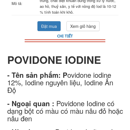
trùng, chất diệt khuẩn dùng trong xử lý nước,
Mô tả:
ao hồ, thuỷ sản, y tế với nồng độ Iod là 10-12
% tính toán khi khô.
Đặt mua
Xem giỏ hàng
CHI TIẾT
POVIDONE IODINE
ovidone iodine
- Tên sản phẩm
: P
12%, Iodine nguyên liệu, Iodine Ấn
Độ
Povidone Iodine có
- Ngoại quan :
dạng bột có màu có màu nâu đỏ hoặc
nâu đen