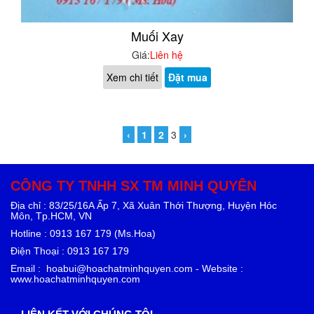
Muối Xay
Giá:
Liên hệ
Xem chi tiết
Đặt mua
‹
1
2
3
›
CÔNG TY TNHH SX TM MINH QUYÊN
Địa chỉ : 83/25/16A Ấp 7, Xã Xuân Thới Thượng, Huyện Hóc
Môn, Tp.HCM, VN
Hotline : 0913 167 179 (Ms.Hoa)
Điện Thoại : 0913 167 179
Email : hoabui@hoachatminhquyen.com - Website :
www.hoachatminhquyen.com